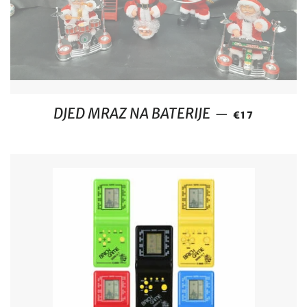
REDOVNA CI
DJED MRAZ NA BATERIJE
—
€17