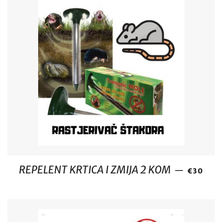
REDOVN
REPELENT KRTICA I ZMIJA 2 KOM
—
€30