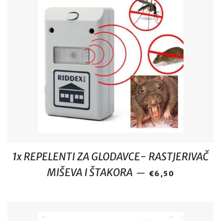
1x REPELENTI ZA GLODAVCE- RASTJERIVAČ
REDOVNA CIJENA
MIŠEVA I ŠTAKORA
—
€6,50