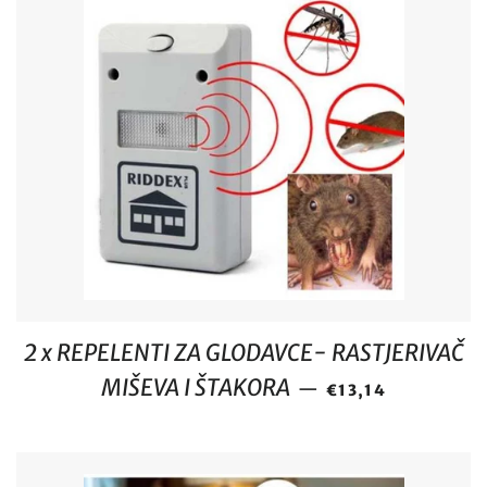
2 x REPELENTI ZA GLODAVCE- RASTJERIVAČ
REDOVNA CIJENA
MIŠEVA I ŠTAKORA
—
€13,14