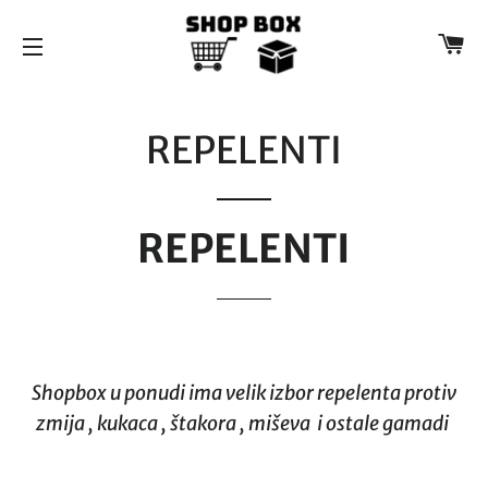
K
NAVIGACIJA
REPELENTI
REPELENTI
Shopbox u ponudi ima velik izbor repelenta protiv
zmija , kukaca , štakora , miševa i ostale gamadi