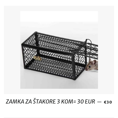
REDOV
ZAMKA ZA ŠTAKORE 3 KOM= 30 EUR
—
€30