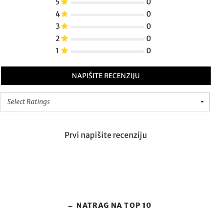
5
0
4
0
3
0
2
0
1
0
NAPIŠITE RECENZIJU
Prvi napišite recenziju
← NATRAG NA TOP 10