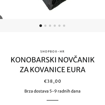
SHOPBOX-HR
KONOBARSKI NOVČANIK
ZA KOVANICE EURA
Redovna
Cijena
€38,00
cijena
sa
Brza dostava 5-9 radnih dana
popustom