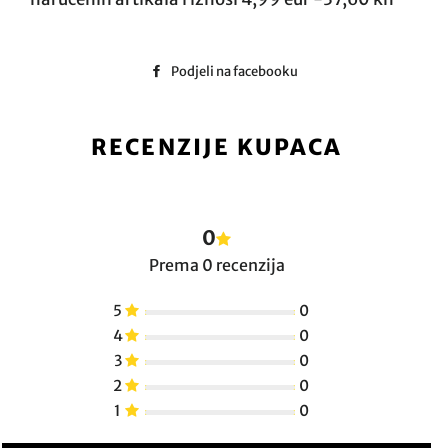
Podjeli na facebooku
FACEBOOK
RECENZIJE KUPACA
0
Prema 0 recenzija
5
0
4
0
3
0
2
0
1
0