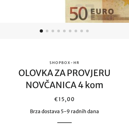
SHOPBOX-HR
OLOVKA ZA PROVJERU
NOVČANICA 4 kom
Redovna
Cijena
€15,00
cijena
sa
Brza dostava 5-9 radnih dana
popustom