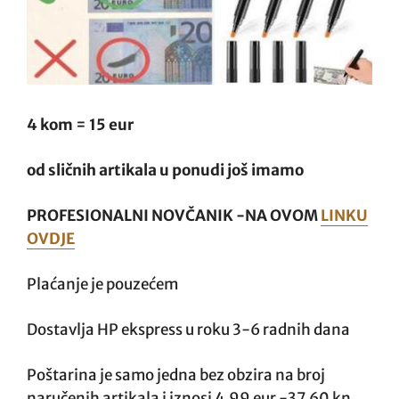
4 kom = 15 eur
od sličnih artikala u ponudi još imamo
PROFESIONALNI NOVČANIK -NA OVOM
LINKU
OVDJE
Plaćanje je pouzećem
Dostavlja HP ekspress u roku 3-6 radnih dana
Poštarina je samo jedna bez obzira na broj
naručenih artikala i iznosi 4,99 eur -37,60 kn