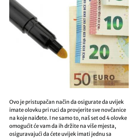
Ovo je pristupačan način da osigurate da uvijek
imate olovku pri ruci da provjerite sve novčanice
na koje naiđete. I ne samo to, naš set od 4 olovke
omogućit će vam da ih držite na više mjesta,
osiguravajući da ćete uvijek imati jednu sa